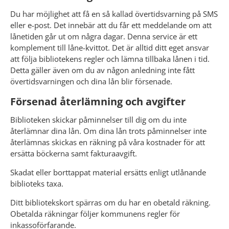
Du har möjlighet att få en så kallad övertidsvarning på SMS 
eller e-post. Det innebär att du får ett meddelande om att 
lånetiden går ut om några dagar. Denna service är ett 
komplement till låne-kvittot. Det är alltid ditt eget ansvar 
att följa bibliotekens regler och lämna tillbaka lånen i tid. 
Detta gäller även om du av någon anledning inte fått 
övertidsvarningen och dina lån blir försenade. 
Försenad återlämning och avgifter
Biblioteken skickar påminnelser till dig om du inte 
återlämnar dina lån. Om dina lån trots påminnelser inte 
återlämnas skickas en räkning på våra kostnader för att 
ersätta böckerna samt fakturaavgift.
Skadat eller borttappat material ersätts enligt utlånande 
biblioteks taxa.
Ditt bibliotekskort spärras om du har en obetald räkning. 
Obetalda räkningar följer kommunens regler för 
inkassoförfarande.