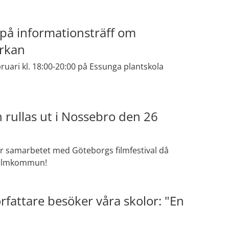
å informationsträff om
rkan
uari kl. 18:00-20:00 på Essunga plantskola
rullas ut i Nossebro den 26
er samarbetet med Göteborgs filmfestival då
 filmkommun!
örfattare besöker våra skolor: "En