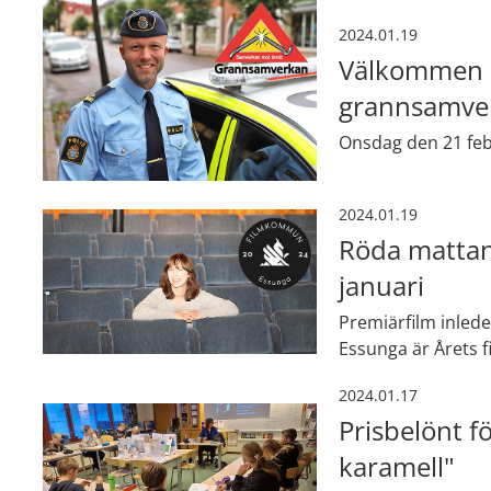
2024.01.19
Välkommen p
grannsamve
Onsdag den 21 febr
2024.01.19
Röda mattan 
januari
Premiärfilm inled
Essunga är Årets
2024.01.17
Prisbelönt f
karamell"