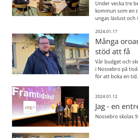
Under vecka tre be
kommun som en del a
ungas läslust och 
2024.01.17
Många oroar 
stöd att få
Vår budget och sku
i Nossebro på tisda
för att boka en tid.
2024.01.12
Jag - en ent
Nossebro skolas 9