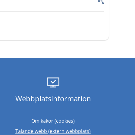
Webbplats­information
Om kakor (cookies)
Länk till annan web
Talande webb (extern webbplats)