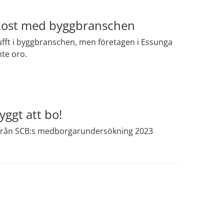
kost med byggbranschen
tufft i byggbranschen, men företagen i Essunga
te oro.
yggt att bo!
 från SCB:s medborgarundersökning 2023