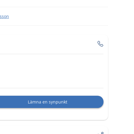
nsson
Lämna en synpunkt