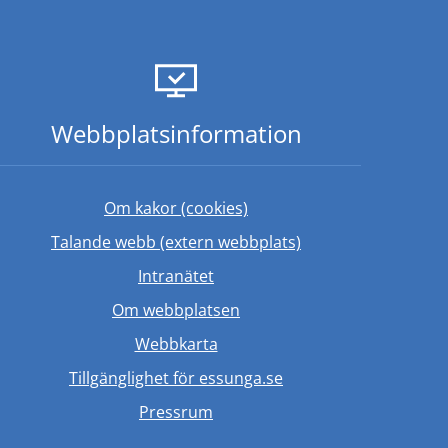
Webbplats­information
Om kakor (cookies)
Länk till annan web
Talande webb (extern webbplats)
ebbplats.
Länk till annan webbplats.
Intranätet
Om webbplatsen
Webbkarta
Tillgänglighet för essunga.se
Länk till annan webbplats.
Pressrum