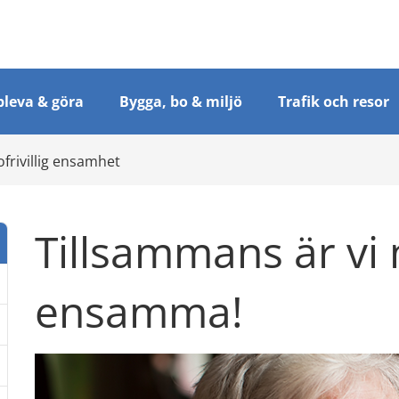
leva & göra
Bygga, bo & miljö
Trafik och resor
frivillig ensamhet
Tillsammans är vi 
ensamma!
dermeny: Socialt stöd och trygghet