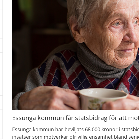
dermeny: Hot och våld
dermeny: Barn, ungdom och familj
dermeny: Ekonomi och pengar
dermeny: Funktionsstöd
dermeny: Äldre
Essunga kommun får statsbidrag för att mot
Essunga kommun har beviljats 68 000 kronor i statsbid
insatser som motverkar ofrivillig ensamhet bland senior