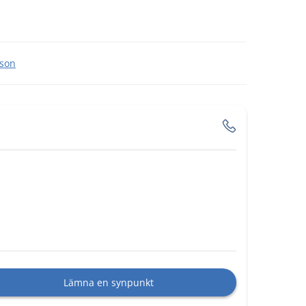
sson
Lämna en synpunkt