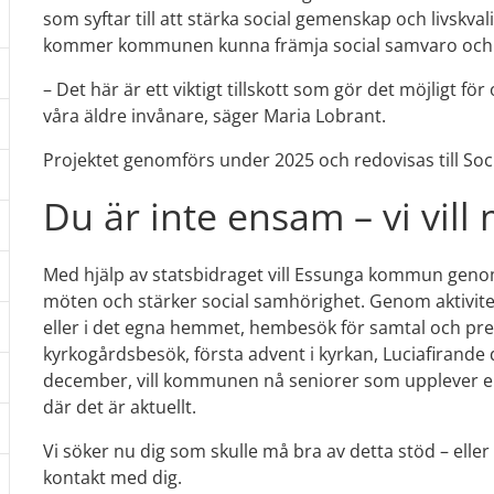
som syftar till att stärka social gemenskap och livskval
kommer kommunen kunna främja social samvaro och 
– Det här är ett viktigt tillskott som gör det möjligt fö
våra äldre invånare, säger Maria Lobrant.
Projektet genomförs under 2025 och redovisas till Soc
Du är inte ensam – vi vill
Med hjälp av statsbidraget vill Essunga kommun genom
möten och stärker social samhörighet. Genom aktivitet
eller i det egna hemmet, hembesök för samtal och pres
dermeny: Folkhälsoarbete
kyrkogårdsbesök, första advent i kyrkan, Luciafirande
december, vill kommunen nå seniorer som upplever en
dermeny: Kris och beredskap
där det är aktuellt.
Vi söker nu dig som skulle må bra av detta stöd – elle
kontakt med dig.