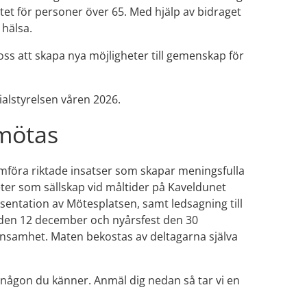
itet för personer över 65. Med hjälp av bidraget 
hälsa.
r oss att skapa nya möjligheter till gemenskap för 
ialstyrelsen våren 2026.
 mötas
föra riktade insatser som skapar meningsfulla 
er som sällskap vid måltider på Kaveldunet 
entation av Mötesplatsen, samt ledsagning till 
 den 12 december och nyårsfest den 30 
samhet. Maten bekostas av deltagarna själva 
r någon du känner. Anmäl dig nedan så tar vi en 