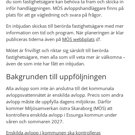
du som fastighetsägare kan behöva ta fram och skicka in 
inför handläggningen. MÖS avloppshandläggare finns på 
plats för att ge vägledning och svara på frågor.
En inbjudan skickas till berörda fastighetsägare med mer 
information om tid och program. När planeringen är klar 
Länk till annan w
publiceras tiderna även på 
MÖS webbplats
.
Mötet är frivilligt och riktar sig särskilt till berörda 
fastighetsägare, men alla som vill veta mer är välkomna – 
även de som inte har fått en inbjudan.
Bakgrunden till uppföljningen
Alla avlopp som inte än anslutna till det kommunala 
avloppsvattennätet är enskilda avlopp. Precis som andra 
avlopp måste de uppfylla dagens miljökrav. Därför 
kommer Miljösamverkan östra Skaraborg (MÖS) att 
kontrollera enskilda avlopp i Essunga kommun under 
våren och sommaren 2027.
Enskilda avlopp i kommunen ska kontrolleras