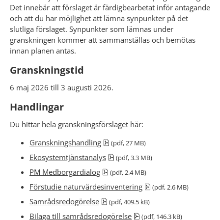
Det innebär att förslaget är färdigbearbetat inför antagande 
och att du har möjlighet att lämna synpunkter på det 
slutliga förslaget. Synpunkter som lämnas under 
granskningen kommer att sammanställas och bemötas 
innan planen antas.
Granskningstid
6 maj 2026 till 3 augusti 2026.
Handlingar
Du hittar hela granskningsförslaget här:
pdf, 27 MB.
Granskningshandling
 (pdf, 27 MB)
pdf, 3.3 MB.
Ekosystemtjänstanalys
 (pdf, 3.3 MB)
pdf, 2.4 MB.
PM Medborgardialog
 (pdf, 2.4 MB)
pdf, 2.6 MB.
Förstudie naturvärdesinventering
 (pdf, 2.6 MB)
pdf, 409.5 kB.
Samrådsredogörelse
 (pdf, 409.5 kB)
pdf, 146.3 kB.
Bilaga till samrådsredogörelse
 (pdf, 146.3 kB)