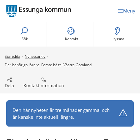
Meny
Sök
Kontakt
Lyssna
Startsida
Nyhetsarkiv
Fler behöriga lärare: Femte bäst i Västra Götaland
Dela
Kontaktinformation
Den här nyheten är tre månader gammal och
är kanske inte aktuell längre.