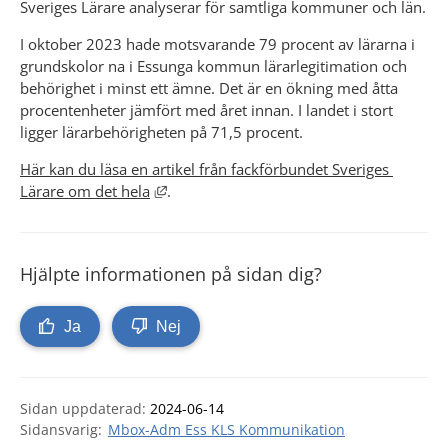
Sveriges Lärare analyserar för samtliga kommuner och län. 
I oktober 2023 hade motsvarande 79 procent av lärarna​​ i 
grundskolor na i Essunga kommun lärarlegitimation och 
behörighet i minst ett ämne. Det är en ökning med åtta 
procentenheter jämfört med året innan. 
I landet i stort 
ligger lärarbehörigheten på 71,5 procent.
Här kan du läsa en artikel från fackförbundet Sveriges 
Länk till annan webbplats, öppnas i nytt 
Lärare om det hela
.
Hjälpte informationen på sidan dig?
Ja
Nej
Sidan uppdaterad:
2024-06-14
Mbox-Adm Ess KLS Kommunikation