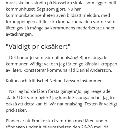
musikskolans studio på Nossebro skola, som ligger intill 
kommunhuset. Sagt som gjort. Nu har 
kommunikationsenheten även bildsatt melodin, med 
förhoppningen att fler ska kunna känna den värme som 
låten gav så många av kommunens medarbetare under 
avtackningen.
"Väldigt pricksäkert"
– Det här är ju som vår nationalsång! Björn fångade 
kommunen väldigt väl och jag får en go känsla i kroppen 
av låten, konstaterar kommunalråd Daniel Andersson.
Kultur- och fritidschef Nettan Larsson instämmer.
– När jag hörde låten första gången? Jo, jag reagerade 
starkt! Det var magiskt! Jag kände Essungaandan. Jag tror 
också att detta kan bli vår nationalsång. Texten är väldigt 
pricksäker.
Planen är att Franke ska framträda med låten under 
söndagen under jubileumshelgen den 26-28 maj, då 