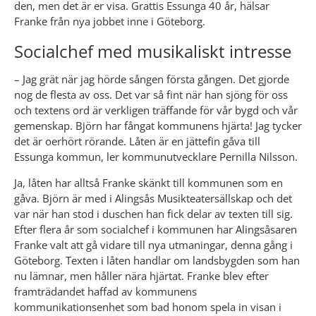
den, men det är er visa. Grattis Essunga 40 år, hälsar 
Franke från nya jobbet inne i Göteborg.
Socialchef med musikaliskt intresse
– Jag grät när jag hörde sången första gången. Det gjorde 
nog de flesta av oss. Det var så fint när han sjöng för oss 
och textens ord är verkligen träffande för vår bygd och vår 
gemenskap. Björn har fångat kommunens hjärta! Jag tycker 
det är oerhört rörande. Låten är en jättefin gåva till 
Essunga kommun, ler kommunutvecklare Pernilla Nilsson.
Ja, låten har alltså Franke skänkt till kommunen som en 
gåva. Björn är med i Alingsås Musikteatersällskap och det 
var när han stod i duschen han fick delar av texten till sig. 
Efter flera år som socialchef i kommunen har Alingsåsaren 
Franke valt att gå vidare till nya utmaningar, denna gång i 
Göteborg. Texten i låten handlar om landsbygden som han 
nu lämnar, men håller nära hjärtat. Franke blev efter 
framträdandet haffad av kommunens 
kommunikationsenhet som bad honom spela in visan i 