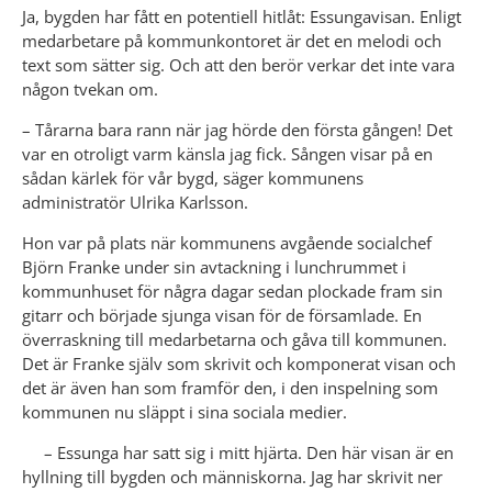
Ja, bygden har fått en potentiell hitlåt: Essungavisan. Enligt 
medarbetare på kommunkontoret är det en melodi och 
text som sätter sig. Och att den berör verkar det inte vara 
någon tvekan om.
– Tårarna bara rann när jag hörde den första gången! Det 
var en otroligt varm känsla jag fick. Sången visar på en 
sådan kärlek för vår bygd, säger kommunens 
administratör Ulrika Karlsson.
Hon var på plats när kommunens avgående socialchef 
Björn Franke under sin avtackning i lunchrummet i 
kommunhuset för några dagar sedan plockade fram sin 
gitarr och började sjunga visan för de församlade. En 
överraskning till medarbetarna och gåva till kommunen. 
Det är Franke själv som skrivit och komponerat visan och 
det är även han som framför den, i den inspelning som 
kommunen nu släppt i sina sociala medier.
     – Essunga har satt sig i mitt hjärta. Den här visan är en 
hyllning till bygden och människorna. Jag har skrivit ner 