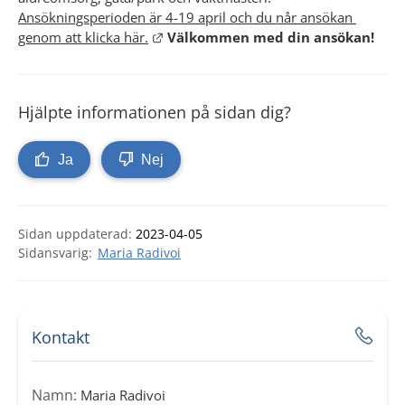
Ansökningsperioden är 4-19 april och du når ansökan 
Länk till annan webbplats.
genom att klicka här.
Välkommen med din ansökan!
Hjälpte informationen på sidan dig?
Ja
Nej
Sidan uppdaterad:
2023-04-05
Maria Radivoi
Kontakt
Namn:
Maria Radivoi