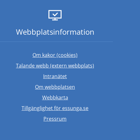
Webbplats­information
Om kakor (cookies)
Länk till annan web
Talande webb (extern webbplats)
ebbplats.
Länk till annan webbplats.
Intranätet
Om webbplatsen
Webbkarta
Tillgänglighet för essunga.se
Länk till annan webbplats.
Pressrum