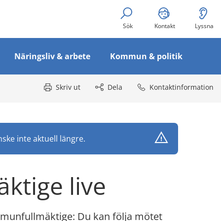
Sök
Kontakt
Lyssna
Näringsliv & arbete
Kommun & politik
Skriv ut
Dela
Kontaktinformation
ke inte aktuell längre.
ktige live
unfullmäktige: Du kan följa mötet 