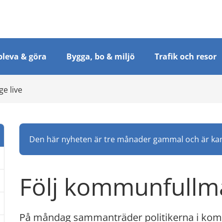
leva & göra
Bygga, bo & miljö
Trafik och resor
e live
Den här nyheten är tre månader gammal och är kans
Följ kommunfullmä
På måndag sammanträder politikerna i komm