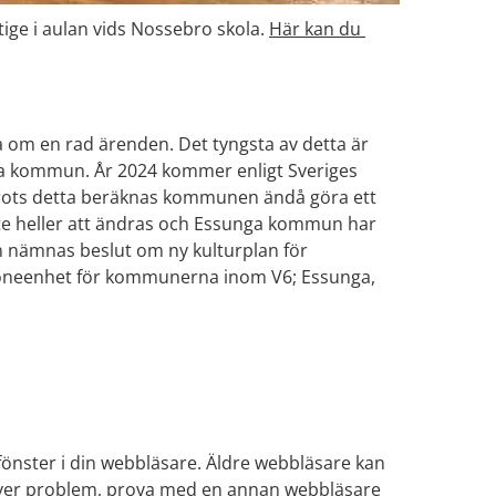
ge i aulan vids Nossebro skola. 
Här kan du 
plats.
Kommunfullmäktige samlas för att som vanligt besluta om en rad ärenden. Det tyngsta av detta är 
a kommun. År 2024 kommer enligt Sveriges 
Trots detta beräknas kommunen ändå göra ett 
inte heller att ändras och Essunga kommun har 
n nämnas beslut om ny kulturplan för 
neenhet för kommunerna inom V6; Essunga, 
Länk till annan webbplats.
önster i din webbläsare. Äldre webbläsare kan 
ver problem, prova med en annan webbläsare 