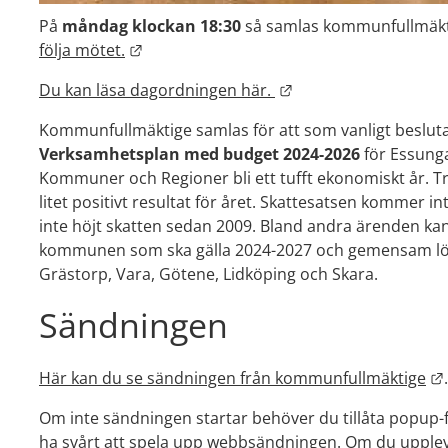
På 
måndag klockan 18:30
 så samlas kommunfullmäkti
Länk till annan webbplats.
följa mötet.
Länk till annan webb
Du kan läsa dagordningen här. 
Verksamhetsplan med budget 2024-2026
 för Essung
Kommuner och Regioner bli ett tufft ekonomiskt år. 
litet positivt resultat för året. Skattesatsen kommer 
inte höjt skatten sedan 2009. Bland andra ärenden ka
kommunen som ska gälla 2024-2027 och gemensam lö
Grästorp, Vara, Götene, Lidköping och Skara.
Sändningen
Här kan du se sändningen från kommunfullmäktige
.
Om inte sändningen startar behöver du tillåta popup-f
ha svårt att spela upp webbsändningen. Om du upple