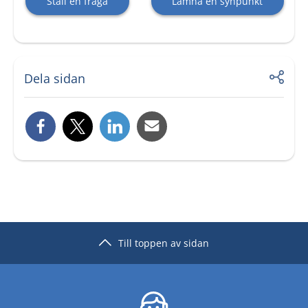
Ställ en fråga
Lämna en synpunkt
Dela sidan
Till toppen av sidan