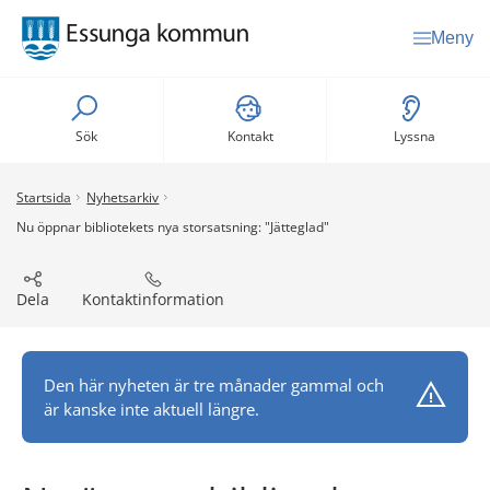
Meny
Sök
Kontakt
Lyssna
Startsida
Nyhetsarkiv
Nu öppnar bibliotekets nya storsatsning: "Jätteglad"
Dela
Kontaktinformation
Den här nyheten är tre månader gammal och
är kanske inte aktuell längre.